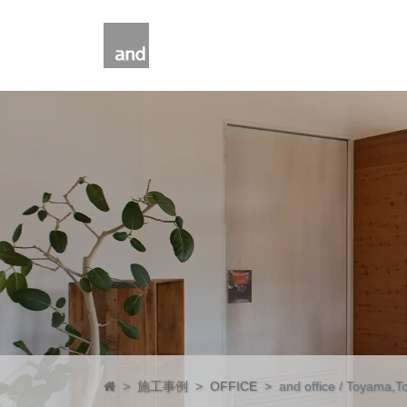
コンテンツへスキップ
メインナビゲーション
施工事例
OFFICE
and office / Toyama,