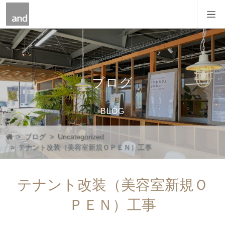
コンテンツへスキップ
メインナビゲーション
ブログ
BLOG
ブログ
Uncategorized
テナント改装（美容室新規ＯＰＥＮ）工事
テナント改装（美容室新規Ｏ
ＰＥＮ）工事